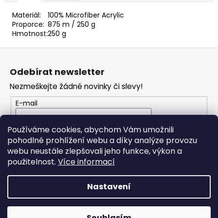
č
u
Materiál:
100% Microfiber Acrylic
j
Proporce:
875 m / 250 g
e
Hmotnost:
250 g
m
Z
e
á
Odebírat newsletter
p
NEPAL
Nezmeškejte žádné novinky či slevy!
a
OMBRE
7412
t
E-mail
79
í
Kč
Vložením e-mailu souhlasíte s
podmínkami
Používáme cookies, abychom Vám umožnili
ochrany osobních údajů
pohodlné prohlížení webu a díky analýze provozu
webu neustále zlepšovali jeho funkce, výkon a
PŘIHLÁSIT SE
použitelnost.
Více informací
Nastavení
Vytvořil Shoptet
Souhlasím