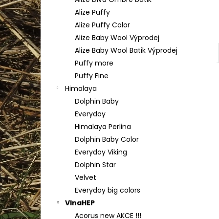
TULIP 4010
l
Alize Puffy
50 Kč
Alize Puffy Color
Alize Baby Wool Výprodej
Alize Baby Wool Batik Výprodej
Puffy more
Puffy Fine
Himalaya
Dolphin Baby
Everyday
Himalaya Perlina
Dolphin Baby Color
Everyday Viking
Dolphin Star
Velvet
Everyday big colors
VlnaHEP
Acorus new AKCE !!!