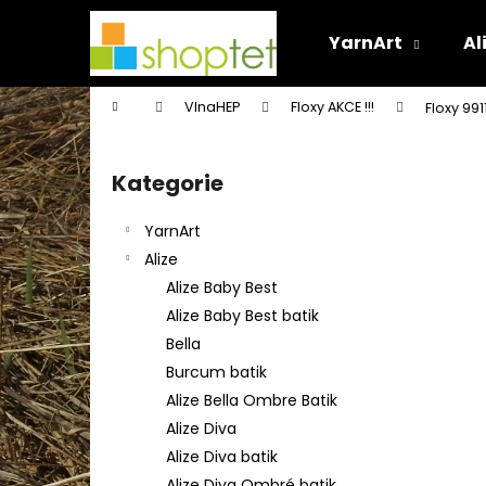
K
Přejít
na
o
YarnArt
Al
obsah
Zpět
Zpět
š
do
do
í
Domů
VlnaHEP
Floxy AKCE !!!
Floxy 991
k
obchodu
obchodu
P
o
Kategorie
Přeskočit
s
kategorie
t
YarnArt
r
Alize
a
Alize Baby Best
n
Alize Baby Best batik
n
Bella
í
Burcum batik
p
Alize Bella Ombre Batik
a
Alize Diva
n
Alize Diva batik
e
Alize Diva Ombré batik