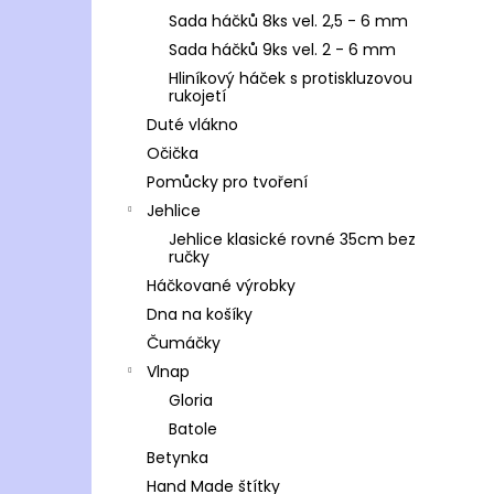
Sada háčků 8ks vel. 2,5 - 6 mm
Sada háčků 9ks vel. 2 - 6 mm
Hliníkový háček s protiskluzovou
rukojetí
Duté vlákno
Očička
Pomůcky pro tvoření
Jehlice
Jehlice klasické rovné 35cm bez
ručky
Háčkované výrobky
Dna na košíky
Čumáčky
Vlnap
Gloria
Batole
Betynka
Hand Made štítky