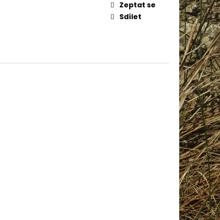
AME COTTON 800
Zeptat se
Sdílet