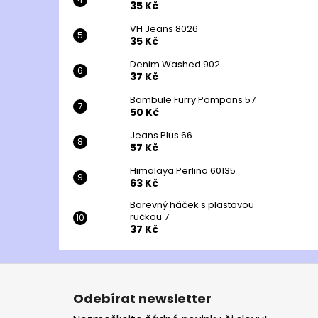
35 Kč
VH Jeans 8026
35 Kč
Denim Washed 902
37 Kč
Bambule Furry Pompons 57
50 Kč
Jeans Plus 66
57 Kč
Himalaya Perlina 60135
63 Kč
Barevný háček s plastovou
ručkou 7
37 Kč
Z
á
Odebírat newsletter
p