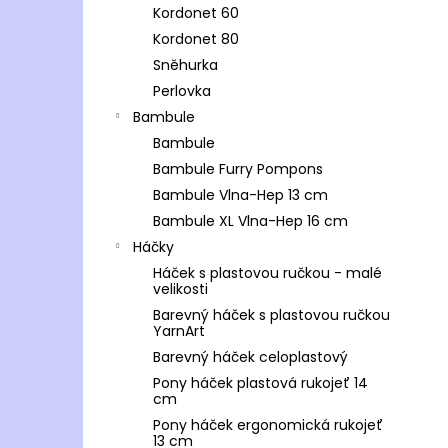
Kordonet 60
Kordonet 80
Sněhurka
Perlovka
Bambule
Bambule
Bambule Furry Pompons
Bambule Vlna-Hep 13 cm
Bambule XL Vlna-Hep 16 cm
Háčky
Háček s plastovou ručkou - malé
velikosti
Barevný háček s plastovou ručkou
YarnArt
Barevný háček celoplastový
Pony háček plastová rukojeť 14
cm
Pony háček ergonomická rukojeť
13 cm