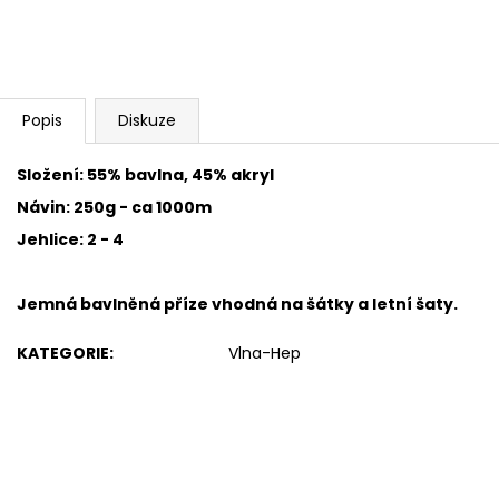
SWEET BABY 900
YARNART MACR
68 Kč
68 Kč
Popis
Diskuze
Složení: 55% bavlna, 45% akryl
Návin: 250g - ca 1000m
Jehlice: 2 - 4
Jemná bavlněná příze
vhodná na šátky a letní šaty.
KATEGORIE
:
Vlna-Hep