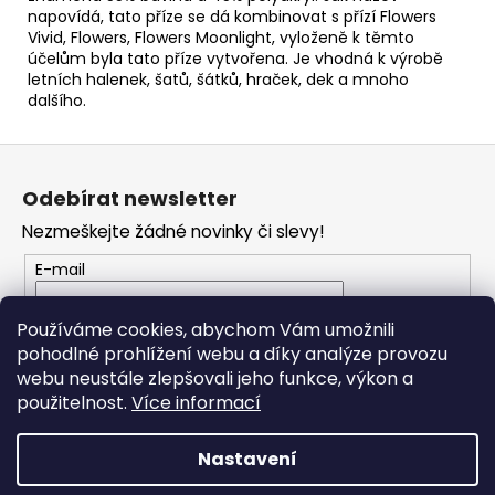
č
napovídá, tato příze se dá kombinovat s přízí Flowers
u
Vivid, Flowers, Flowers Moonlight, vyloženě k těmto
j
účelům byla tato příze vytvořena. Je vhodná k výrobě
e
letních halenek, šatů, šátků, hraček, dek a mnoho
m
dalšího.
e
Z
á
HIMALAYA
Odebírat newsletter
DOLPHIN
p
BABY
Nezmeškejte žádné novinky či slevy!
a
80353
t
E-mail
60
Kč
í
Vložením e-mailu souhlasíte s
podmínkami
Používáme cookies, abychom Vám umožnili
ochrany osobních údajů
pohodlné prohlížení webu a díky analýze provozu
webu neustále zlepšovali jeho funkce, výkon a
PŘIHLÁSIT SE
použitelnost.
Více informací
Nastavení